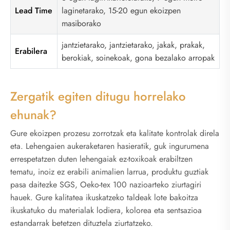
Lead Time
laginetarako, 15-20 egun ekoizpen
masiborako
jantzietarako, jantzietarako, jakak, prakak,
Erabilera
berokiak, soinekoak, gona bezalako arropak
Zergatik egiten ditugu horrelako
ehunak?
Gure ekoizpen prozesu zorrotzak eta kalitate kontrolak direla
eta. Lehengaien aukeraketaren hasieratik, guk ingurumena
errespetatzen duten lehengaiak ez-toxikoak erabiltzen
tematu, inoiz ez erabili animalien larrua, produktu guztiak
pasa daitezke SGS, Oeko-tex 100 nazioarteko ziurtagiri
hauek. Gure kalitatea ikuskatzeko taldeak lote bakoitza
ikuskatuko du materialak lodiera, kolorea eta sentsazioa
estandarrak betetzen dituztela ziurtatzeko.