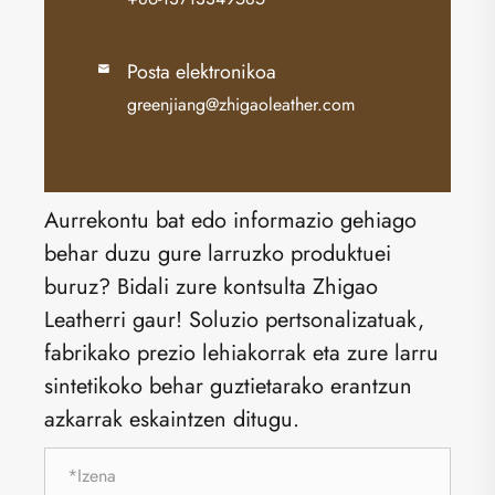
Posta elektronikoa

greenjiang@zhigaoleather.com
Aurrekontu bat edo informazio gehiago
behar duzu gure larruzko produktuei
buruz? Bidali zure kontsulta Zhigao
Leatherri gaur! Soluzio pertsonalizatuak,
fabrikako prezio lehiakorrak eta zure larru
sintetikoko behar guztietarako erantzun
azkarrak eskaintzen ditugu.