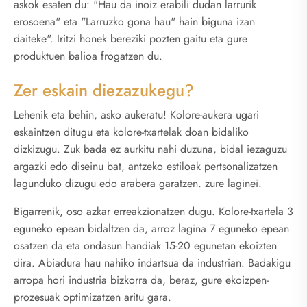
askok esaten du: "Hau da inoiz erabili dudan larrurik
erosoena" eta "Larruzko gona hau" hain biguna izan
daiteke". Iritzi honek bereziki pozten gaitu eta gure
produktuen balioa frogatzen du.
Zer eskain diezazukegu?
Lehenik eta behin, asko aukeratu! Kolore-aukera ugari
eskaintzen ditugu eta kolore-txartelak doan bidaliko
dizkizugu. Zuk bada ez aurkitu nahi duzuna, bidal iezaguzu
argazki edo diseinu bat, antzeko estiloak pertsonalizatzen
lagunduko dizugu edo arabera garatzen. zure laginei.
Bigarrenik, oso azkar erreakzionatzen dugu. Kolore-txartela 3
eguneko epean bidaltzen da, arroz lagina 7 eguneko epean
osatzen da eta ondasun handiak 15-20 egunetan ekoizten
dira. Abiadura hau nahiko indartsua da industrian. Badakigu
arropa hori industria bizkorra da, beraz, gure ekoizpen-
prozesuak optimizatzen aritu gara.