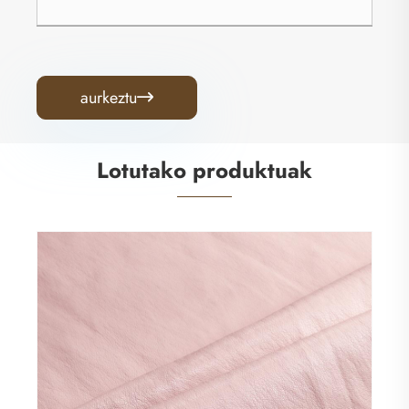
aurkeztu

Lotutako produktuak
Artilezko atzealde oso biguna PU larruzko
elastikoa arroparako
Gehiago ikusi >>