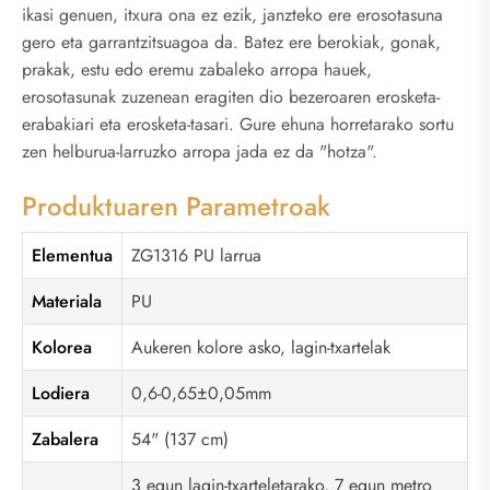
ikasi genuen, itxura ona ez ezik, janzteko ere erosotasuna
gero eta garrantzitsuagoa da. Batez ere berokiak, gonak,
prakak, estu edo eremu zabaleko arropa hauek,
erosotasunak zuzenean eragiten dio bezeroaren erosketa-
erabakiari eta erosketa-tasari. Gure ehuna horretarako sortu
zen helburua-larruzko arropa jada ez da "hotza".
Produktuaren Parametroak
Elementua
ZG1316 PU larrua
Materiala
PU
Kolorea
Aukeren kolore asko, lagin-txartelak
Lodiera
0,6-0,65±0,05mm
Zabalera
54" (137 cm)
3 egun lagin-txarteletarako, 7 egun metro