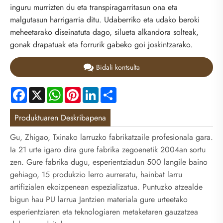
inguru murrizten du eta transpiragarritasun ona eta
malgutasun harrigarria ditu. Udaberriko eta udako beroki
meheetarako diseinatuta dago, silueta alkandora solteak,
gonak drapatuak eta forrurik gabeko goi joskintzarako.
Bidali kontsulta
Facebook
X
WhatsApp
Pinterest
LinkedIn
Share
Produktuaren Deskribapena
Gu, Zhigao, Txinako larruzko fabrikatzaile profesionala gara.
Ia 21 urte igaro dira gure fabrika zegoenetik 2004an sortu
zen. Gure fabrika dugu, esperientziadun 500 langile baino
gehiago, 15 produkzio lerro aurreratu, hainbat larru
artifizialen ekoizpenean espezializatua. Puntuzko atzealde
bigun hau PU larrua Jantzien materiala gure urteetako
esperientziaren eta teknologiaren metaketaren gauzatzea