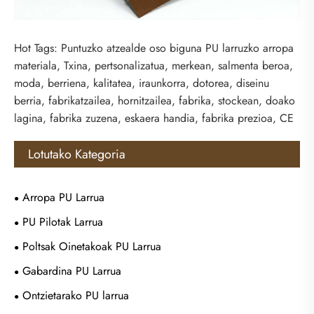
Hot Tags: Puntuzko atzealde oso biguna PU larruzko arropa
materiala, Txina, pertsonalizatua, merkean, salmenta beroa,
moda, berriena, kalitatea, iraunkorra, dotorea, diseinu
berria, fabrikatzailea, hornitzailea, fabrika, stockean, doako
lagina, fabrika zuzena, eskaera handia, fabrika prezioa, CE
Lotutako Kategoria
Arropa PU Larrua
PU Pilotak Larrua
Poltsak Oinetakoak PU Larrua
Gabardina PU Larrua
Ontzietarako PU larrua