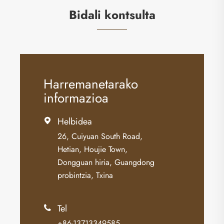
Bidali kontsulta
Harremanetarako
informazioa
Helbidea

26, Cuiyuan South Road,
Hetian, Houjie Town,
Dongguan hiria, Guangdong
probintzia, Txina
Tel

+86-13713349585