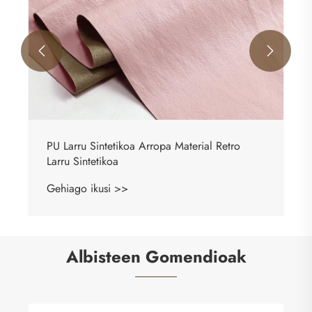


Albisteen Gomendioak