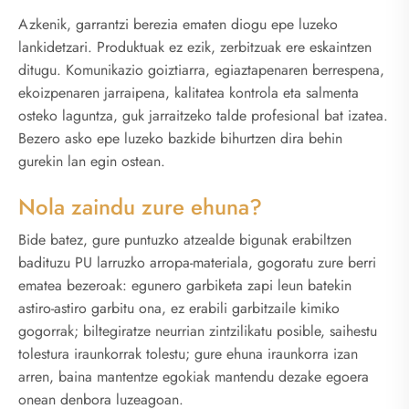
Azkenik, garrantzi berezia ematen diogu epe luzeko
lankidetzari. Produktuak ez ezik, zerbitzuak ere eskaintzen
ditugu. Komunikazio goiztiarra, egiaztapenaren berrespena,
ekoizpenaren jarraipena, kalitatea kontrola eta salmenta
osteko laguntza, guk jarraitzeko talde profesional bat izatea.
Bezero asko epe luzeko bazkide bihurtzen dira behin
gurekin lan egin ostean.
Nola zaindu zure ehuna?
Bide batez, gure puntuzko atzealde bigunak erabiltzen
badituzu PU larruzko arropa-materiala, gogoratu zure berri
ematea bezeroak: egunero garbiketa zapi leun batekin
astiro-astiro garbitu ona, ez erabili garbitzaile kimiko
gogorrak; biltegiratze neurrian zintzilikatu posible, saihestu
tolestura iraunkorrak tolestu; gure ehuna iraunkorra izan
arren, baina mantentze egokiak mantendu dezake egoera
onean denbora luzeagoan.