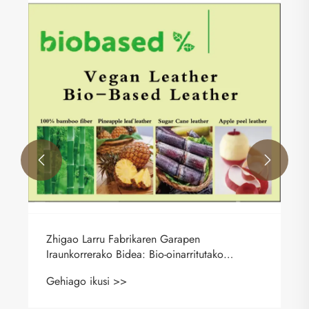
Zhigao Larruzko Fabrika: PVC Larruzko
Soluzio Berritzaileak Altzari Modernoetarako
eta Altzari Bigunetarako
Gehiago ikusi >>

