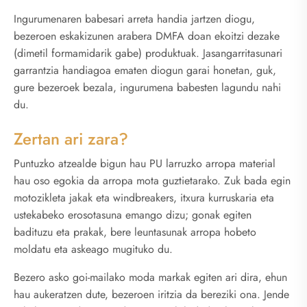
Ingurumenaren babesari arreta handia jartzen diogu,
bezeroen eskakizunen arabera DMFA doan ekoitzi dezake
(dimetil formamidarik gabe) produktuak. Jasangarritasunari
garrantzia handiagoa ematen diogun garai honetan, guk,
gure bezeroek bezala, ingurumena babesten lagundu nahi
du.
Zertan ari zara?
Puntuzko atzealde bigun hau PU larruzko arropa material
hau oso egokia da arropa mota guztietarako. Zuk bada egin
motozikleta jakak eta windbreakers, itxura kurruskaria eta
ustekabeko erosotasuna emango dizu; gonak egiten
badituzu eta prakak, bere leuntasunak arropa hobeto
moldatu eta askeago mugituko du.
Bezero asko goi-mailako moda markak egiten ari dira, ehun
hau aukeratzen dute, bezeroen iritzia da bereziki ona. Jende