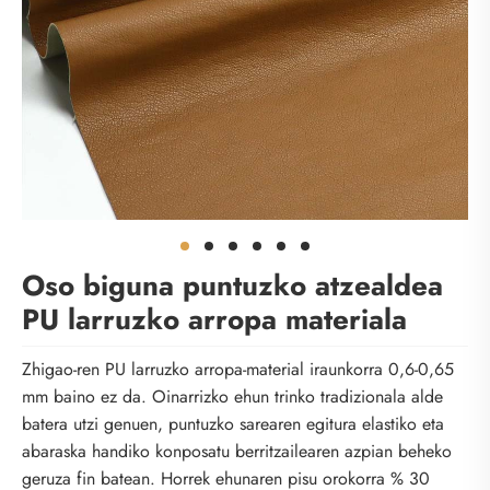
Oso biguna puntuzko atzealdea
PU larruzko arropa materiala
Zhigao-ren PU larruzko arropa-material iraunkorra 0,6-0,65
mm baino ez da. Oinarrizko ehun trinko tradizionala alde
batera utzi genuen, puntuzko sarearen egitura elastiko eta
abaraska handiko konposatu berritzailearen azpian beheko
geruza fin batean. Horrek ehunaren pisu orokorra % 30