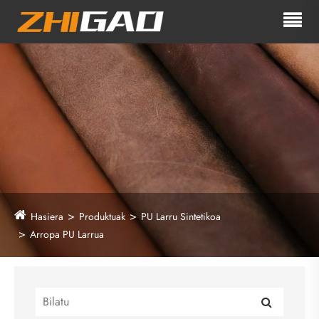
Hasiera
Produktuak
PU Larru Sintetikoa
Arropa PU Larrua