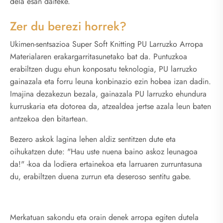
dela esan daiteke.
Zer du berezi horrek?
Ukimen-sentsazioa Super Soft Knitting PU Larruzko Arropa
Materialaren erakargarritasunetako bat da. Puntuzkoa
erabiltzen dugu ehun konposatu teknologia, PU larruzko
gainazala eta forru leuna konbinazio ezin hobea izan dadin.
Imajina dezakezun bezala, gainazala PU larruzko ehundura
kurruskaria eta dotorea da, atzealdea jertse azala leun baten
antzekoa den bitartean.
Bezero askok lagina lehen aldiz sentitzen dute eta
oihukatzen dute: "Hau uste nuena baino askoz leunagoa
da!" -koa da lodiera ertainekoa eta larruaren zurruntasuna
du, erabiltzen duena zurrun eta deseroso sentitu gabe.
Merkatuan sakondu eta orain denek arropa egiten dutela