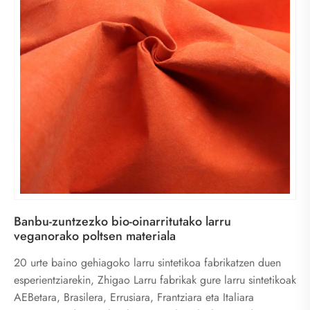
Banbu-zuntzezko bio-oinarritutako larru
veganorako poltsen materiala
20 urte baino gehiagoko larru sintetikoa fabrikatzen duen
esperientziarekin, Zhigao Larru fabrikak gure larru sintetikoak
AEBetara, Brasilera, Errusiara, Frantziara eta Italiara