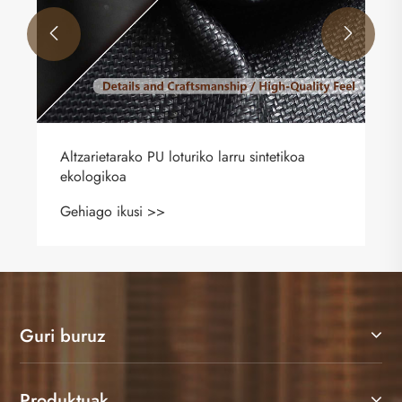


Altzarietarako PU loturiko larru sintetikoa
ekologikoa
Gehiago ikusi >>
Guri buruz
Produktuak