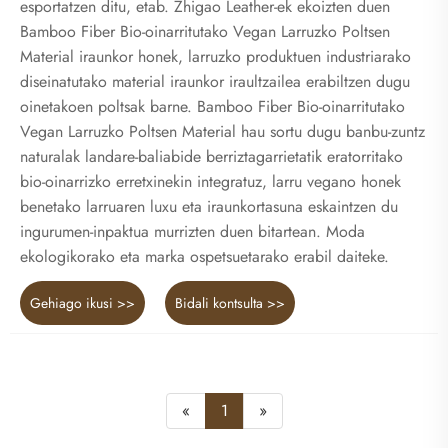
esportatzen ditu, etab. Zhigao Leather-ek ekoizten duen
Bamboo Fiber Bio-oinarritutako Vegan Larruzko Poltsen
Material iraunkor honek, larruzko produktuen industriarako
diseinatutako material iraunkor iraultzailea erabiltzen dugu
oinetakoen poltsak barne. Bamboo Fiber Bio-oinarritutako
Vegan Larruzko Poltsen Material hau sortu dugu banbu-zuntz
naturalak landare-baliabide berriztagarrietatik eratorritako
bio-oinarrizko erretxinekin integratuz, larru vegano honek
benetako larruaren luxu eta iraunkortasuna eskaintzen du
ingurumen-inpaktua murrizten duen bitartean. Moda
ekologikorako eta marka ospetsuetarako erabil daiteke.
Gehiago ikusi >>
Bidali kontsulta >>
«
1
»