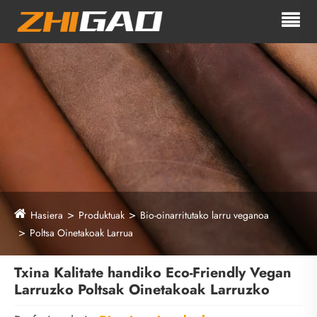
Hasiera
Produktuak
Bio-oinarritutako larru veganoa
Poltsa Oinetakoak Larrua
Txina Kalitate handiko Eco-Friendly Vegan
Larruzko Poltsak Oinetakoak Larruzko