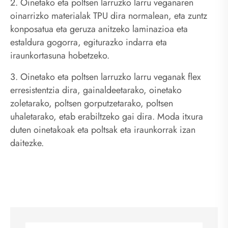
2. Oinetako eta poltsen larruzko larru veganaren
oinarrizko materialak TPU dira normalean, eta zuntz
konposatua eta geruza anitzeko laminazioa eta
estaldura gogorra, egiturazko indarra eta
iraunkortasuna hobetzeko.
3. Oinetako eta poltsen larruzko larru veganak flex
erresistentzia dira, gainaldeetarako, oinetako
zoletarako, poltsen gorputzetarako, poltsen
uhaletarako, etab erabiltzeko gai dira. Moda itxura
duten oinetakoak eta poltsak eta iraunkorrak izan
daitezke.