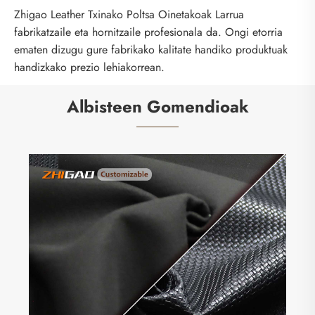
Zhigao Leather Txinako Poltsa Oinetakoak Larrua
fabrikatzaile eta hornitzaile profesionala da. Ongi etorria
ematen dizugu gure fabrikako kalitate handiko produktuak
handizkako prezio lehiakorrean.
Albisteen Gomendioak