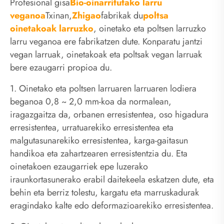
Profesional gisa
Bio-oinarritutako larru
veganoa
Txinan,
Zhigao
fabrikak du
poltsa
oinetakoak larruzko
, oinetako eta poltsen larruzko
larru veganoa ere fabrikatzen dute. Konparatu jantzi
vegan larruak, oinetakoak eta poltsak vegan larruak
bere ezaugarri propioa du.
1. Oinetako eta poltsen larruaren larruaren lodiera
beganoa 0,8 ~ 2,0 mm-koa da normalean,
iragazgaitza da, orbanen erresistentea, oso higadura
erresistentea, urratuarekiko erresistentea eta
malgutasunarekiko erresistentea, karga-gaitasun
handikoa eta zahartzearen erresistentzia du. Eta
oinetakoen ezaugarriek epe luzerako
iraunkortasunerako erabil daitekeela eskatzen dute, eta
behin eta berriz tolestu, kargatu eta marruskadurak
eragindako kalte edo deformazioarekiko erresistentea.