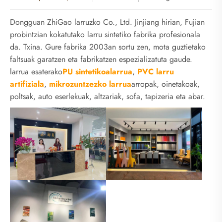
Dongguan ZhiGao larruzko Co., Ltd. Jinjiang hirian, Fujian
probintzian kokatutako larru sintetiko fabrika profesionala
da. Txina. Gure fabrika 2003an sortu zen, mota guztietako
faltsuak garatzen eta fabrikatzen espezializatuta gaude.
larrua esaterako
PU sintetikoa
larrua
,
PVC larru
artifiziala
,
mikrozuntzezko larrua
arropak, oinetakoak,
poltsak, auto eserlekuak, altzariak, sofa, tapizeria eta abar.