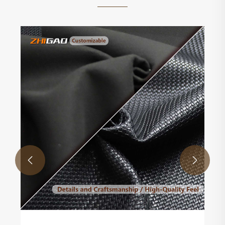
2026 Suede Leather Industry Trends Zhigao
Leather Factory-ren material estandar berriak
Gehiago ikusi >>

