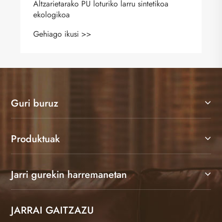
Guri buruz
Produktuak
Jarri gurekin harremanetan
JARRAI GAITZAZU