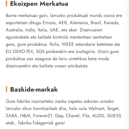
Ekoizpen Merkatua
Barne merkatuaz gain, larruzko produktuak mundu osora ere
esportatzen ditugu Errusia, AEB, Alemania, Brasil, Kanada,
Australia, India, Italia, UAE, eta abar. Diseinuaren
eguneraketa eta kalitate kontrola mantentzen zentratzen
gara, gure produktua. Rohs, WEEE estandarra betetzea eta
EU OEKO-TEX, SGS probarekin ere ziurtagiria. Orain gure
produktua oso ezaguna da larru sintetikoa bere moda
diseinuarekin eta kalitate onean artxibatuta.
Bazkide-markak
Gure fabrika nazioarteko marka ospetsu askoren urrezko
larruzko ehun hornitzaileak dira, hala nola Walmart, Target,
ZARA, H&M, Forever21, Gap, Chanel, Fila, ALDO, GUESS
etab., fabrika fidagarriak gara!