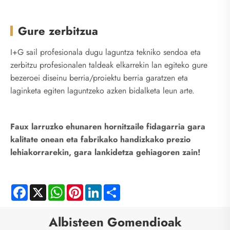
Gure zerbitzua
I+G sail profesionala dugu laguntza tekniko sendoa eta
zerbitzu profesionalen taldeak elkarrekin lan egiteko gure
bezeroei diseinu berria/proiektu berria garatzen eta
laginketa egiten laguntzeko azken bidalketa leun arte.
Faux larruzko ehunaren hornitzaile fidagarria gara
kalitate onean eta fabrikako handizkako prezio
lehiakorrarekin, gara lankidetza gehiagoren zain!
Facebook
X
WhatsApp
Pinterest
LinkedIn
Share
Albisteen Gomendioak