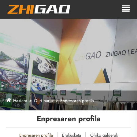
Hasiera
Guri buruz
Enpresaren profila
Enpresaren profila
Enpresaren profila
Erakusketa
Ohiko galderak