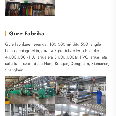
Gure Fabrika
Gure fabrikaren eremuak 100.000 m² ditu 500 langile
baino gehiagorekin, guztira 7 produkzio-lerro hileroko
4.000.000 - PU. larrua eta 3.000.000Ｍ PVC larrua, eta
sukurtsala ezarri dugu Hong Kongen, Dongguan, Xiamenen,
Shanghain.