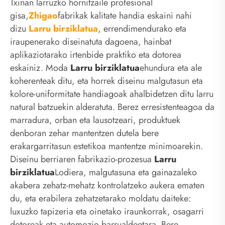
Txinan larruzko hornitzaile profesional
gisa,
Zhigao
fabrikak kalitate handia eskaini nahi
dizu
Larru birziklatua
, errendimendurako eta
iraupenerako diseinatuta dagoena, hainbat
aplikaziotarako irtenbide praktiko eta dotorea
eskainiz. Moda
Larru birziklatua
ehundura eta ale
koherenteak ditu, eta horrek diseinu malgutasun eta
kolore-uniformitate handiagoak ahalbidetzen ditu larru
natural batzuekin alderatuta. Berez erresistenteagoa da
marradura, orban eta lausotzeari, produktuek
denboran zehar mantentzen dutela bere
erakargarritasun estetikoa mantentze minimoarekin.
Diseinu berriaren fabrikazio-prozesua
Larru
birziklatua
Lodiera, malgutasuna eta gainazaleko
akabera zehatz-mehatz kontrolatzeko aukera ematen
du, eta erabilera zehatzetarako moldatu daiteke:
luxuzko tapizeria eta oinetako iraunkorrak, osagarri
dotoreak eta automozio barrualdeetara. Bere