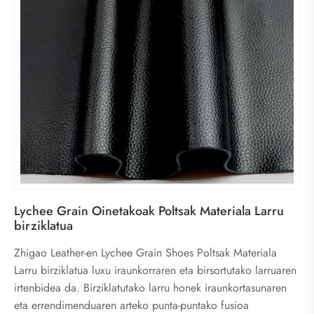
Lychee Grain Oinetakoak Poltsak Materiala Larru
birziklatua
Zhigao Leather-en Lychee Grain Shoes Poltsak Materiala
Larru birziklatua luxu iraunkorraren eta birsortutako larruaren
irtenbidea da. Birziklatutako larru honek iraunkortasunaren
eta errendimenduaren arteko punta-puntako fusioa