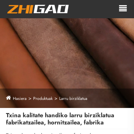
Hasiera
Produktuak
Larru birziklatua
Txina kalitate handiko larru birziklatua
fabrikatzailea, hornitzailea, fabrika