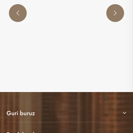


Industriako funtsezko estandarrak eta
automobilgintza modernoaren tapizeriaren
larruaren bilakaeraren joerak
Gehiago ikusi >>
Guri buruz