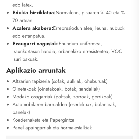
edo latex.
Edukia birziklatua:
Normalean, pisuaren % 40 eta %
70 artean.
Azalera akabera:
Errepresiodun alea, leuna, nubuck
edo estanpatua.
Ezaugarri nagusiak:
Ehundura uniformea,
iraunkortasun handia, orbanekiko erresistentea, VOC
isuri baxuak.
Aplikazio arruntak
Altzarien tapizeria (sofak, aulkiak, oheburuak)
Oinetakoak (oinetakoak, botak, sandaliak)
Modako osagarriak (poltsak, zorroak, gerrikoak)
Automobilaren barrualdea (eserlekuak, bolanteak,
panelak)
Koadernaketa eta Papergintza
Panel apaingarriak eta horma-estalkiak