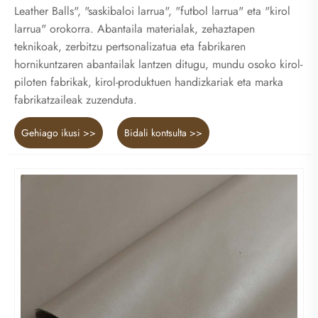
Leather Balls", "saskibaloi larrua", "futbol larrua" eta "kirol
larrua" orokorra. Abantaila materialak, zehaztapen
teknikoak, zerbitzu pertsonalizatua eta fabrikaren
hornikuntzaren abantailak lantzen ditugu, mundu osoko kirol-
piloten fabrikak, kirol-produktuen handizkariak eta marka
fabrikatzaileak zuzenduta.
Gehiago ikusi >>
Bidali kontsulta >>