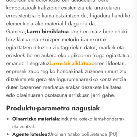
konposizioak trakzio-erresistentzia eta urraketaren
erresistentzia bikaina eskaintzen du, higadura handiko
elementuetarako material fidagarria da.
Gainera,
Larru birziklatua
stock-en maiz bere eduki
birziklatua eta ekoizpen-metodo iraunkorrak
egiaztatzen dituzten ziurtagiriekin dator, markek eta
erosleek beren aukera ekologikoaren froga egiaztatua
emanez. Integratuz
Larru birziklatua
beren ildoetan,
enpresek zabortegiko hondakinak zuzenean murriztu
ditzakete eta gero eta ingurumenarekiko kontzientzia
duten bezeroen merkatua erakar dezakete kalitatea
edo diseinuaren osotasuna arriskuan jarri gabe.
Produktu-parametro nagusiak
Oinarrizko materiala:
Industria osteko larru-hondarrak
eta zuntzak.
Agente loteslea:
Ur-oinarritutako poliuretanoa (PU)