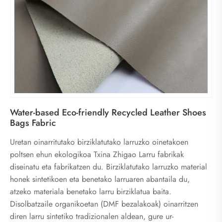
Water-based Eco-friendly Recycled Leather Shoes
Bags Fabric
Uretan oinarritutako birziklatutako larruzko oinetakoen
poltsen ehun ekologikoa Txina Zhigao Larru fabrikak
diseinatu eta fabrikatzen du. Birziklatutako larruzko material
honek sintetikoen eta benetako larruaren abantaila du,
atzeko materiala benetako larru birziklatua baita.
Disolbatzaile organikoetan (DMF bezalakoak) oinarritzen
diren larru sintetiko tradizionalen aldean, gure ur-