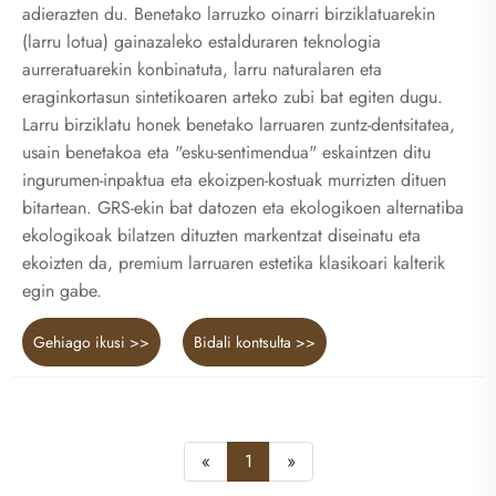
adierazten du. Benetako larruzko oinarri birziklatuarekin
(larru lotua) gainazaleko estalduraren teknologia
aurreratuarekin konbinatuta, larru naturalaren eta
eraginkortasun sintetikoaren arteko zubi bat egiten dugu.
Larru birziklatu honek benetako larruaren zuntz-dentsitatea,
usain benetakoa eta "esku-sentimendua" eskaintzen ditu
ingurumen-inpaktua eta ekoizpen-kostuak murrizten dituen
bitartean. GRS-ekin bat datozen eta ekologikoen alternatiba
ekologikoak bilatzen dituzten markentzat diseinatu eta
ekoizten da, premium larruaren estetika klasikoari kalterik
egin gabe.
Gehiago ikusi >>
Bidali kontsulta >>
«
1
»