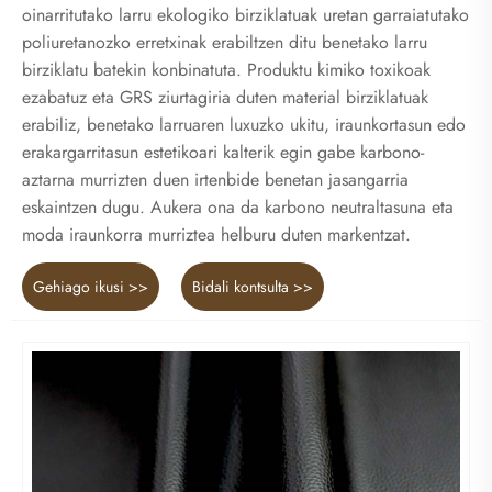
oinarritutako larru ekologiko birziklatuak uretan garraiatutako
poliuretanozko erretxinak erabiltzen ditu benetako larru
birziklatu batekin konbinatuta. Produktu kimiko toxikoak
ezabatuz eta GRS ziurtagiria duten material birziklatuak
erabiliz, benetako larruaren luxuzko ukitu, iraunkortasun edo
erakargarritasun estetikoari kalterik egin gabe karbono-
aztarna murrizten duen irtenbide benetan jasangarria
eskaintzen dugu. Aukera ona da karbono neutraltasuna eta
moda iraunkorra murriztea helburu duten markentzat.
Gehiago ikusi >>
Bidali kontsulta >>