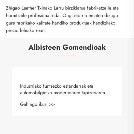
Zhigao Leather Txinako Larru birziklatua fabrikatzaile eta
hornitzaile profesionala da. Ongi etorria ematen dizugu
gure fabrikako kalitate handiko produktuak handizkako
prezio lehiakorrean.
Albisteen Gomendioak