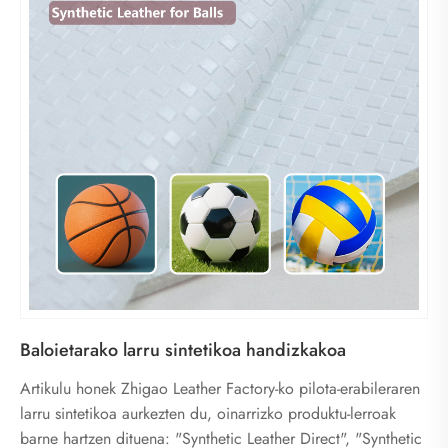
Baloietarako larru sintetikoa handizkakoa
Artikulu honek Zhigao Leather Factory-ko pilota-erabileraren
larru sintetikoa aurkezten du, oinarrizko produktu-lerroak
barne hartzen dituena: "Synthetic Leather Direct", "Synthetic