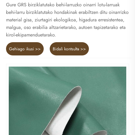
Gure GRS birziklatutako behi-larruzko oinarri lotu-larruak
behi-larru birziklatutako hondakinak erabiltzen ditu oinarrizko
material gisa, ziurtagiri ekologikoa, higadura erresistentea,
malgua, oso erabilia altzarietarako, autoen tapizetarako eta
kirol-ekipamenduetarako.
Gehiago ikusi >>
Bidali kontsulta >>