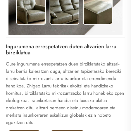
Ingurumena errespetatzen duten altzarien larru
birziklatua
Gure ingurumena errespetatzen duen birziklatutako altzari-
larru berria kaleratzen dugu, altzarien tapizetarako bereziki
diseinatutako mikrozuntz-larru iraunkor eta errendimendu
handikoa. Zhigao Larru fabrikak ekoitzi eta handizkako
hornitua, birziklatutako mikrozuntzezko larru honek ekoizpen
ekologikoa, iraunkortasun handia eta luxuzko ukitua
orekatzen ditu, altzari berdeen diseinu modernoaren eta
merkatu iraunkorraren eskakizun globalak ezin hobeto
egokitzen ditu.