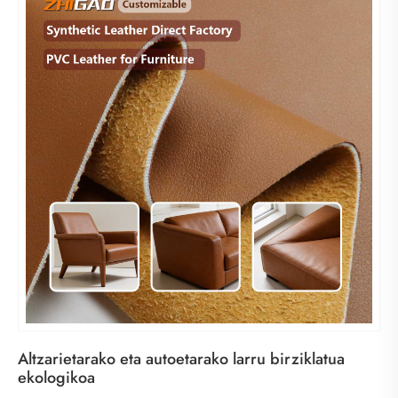
Altzarietarako eta autoetarako larru birziklatua
ekologikoa