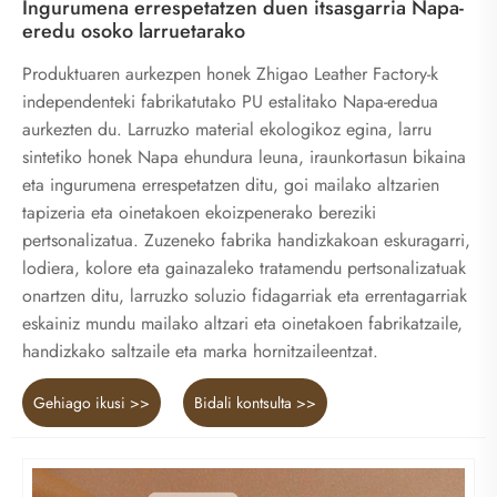
Ingurumena errespetatzen duen itsasgarria Napa-
eredu osoko larruetarako
Produktuaren aurkezpen honek Zhigao Leather Factory-k
independenteki fabrikatutako PU estalitako Napa-eredua
aurkezten du. Larruzko material ekologikoz egina, larru
sintetiko honek Napa ehundura leuna, iraunkortasun bikaina
eta ingurumena errespetatzen ditu, goi mailako altzarien
tapizeria eta oinetakoen ekoizpenerako bereziki
pertsonalizatua. Zuzeneko fabrika handizkakoan eskuragarri,
lodiera, kolore eta gainazaleko tratamendu pertsonalizatuak
onartzen ditu, larruzko soluzio fidagarriak eta errentagarriak
eskainiz mundu mailako altzari eta oinetakoen fabrikatzaile,
handizkako saltzaile eta marka hornitzaileentzat.
Gehiago ikusi >>
Bidali kontsulta >>