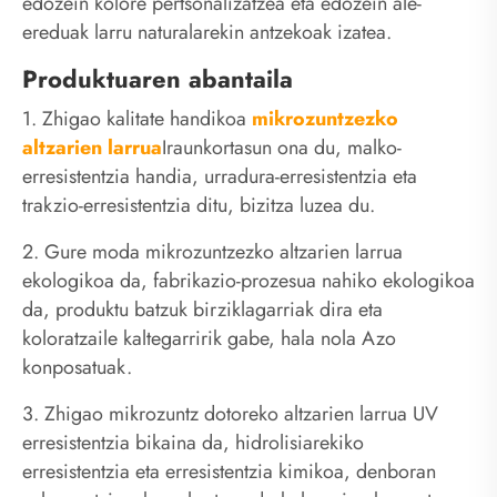
edozein kolore pertsonalizatzea eta edozein ale-
ereduak larru naturalarekin antzekoak izatea.
Produktuaren abantaila
1. Zhigao kalitate handikoa
mikrozuntzezko
altzarien larrua
Iraunkortasun ona du, malko-
erresistentzia handia, urradura-erresistentzia eta
trakzio-erresistentzia ditu, bizitza luzea du.
2. Gure moda mikrozuntzezko altzarien larrua
ekologikoa da, fabrikazio-prozesua nahiko ekologikoa
da, produktu batzuk birziklagarriak dira eta
koloratzaile kaltegarririk gabe, hala nola Azo
konposatuak.
3. Zhigao mikrozuntz dotoreko altzarien larrua UV
erresistentzia bikaina da, hidrolisiarekiko
erresistentzia eta erresistentzia kimikoa, denboran