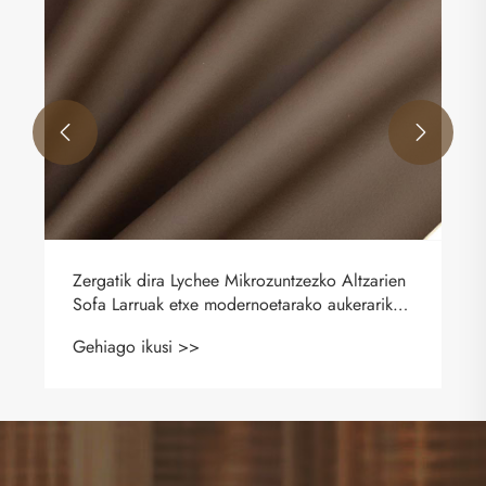


Zergatik dira Lychee Mikrozuntzezko Altzarien
Sofa Larruak etxe modernoetarako aukerarik
onena
Gehiago ikusi >>