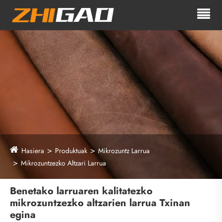
Hasiera
Produktuak
Mikrozuntz Larrua
Mikrozuntzezko Altzari Larrua
Benetako larruaren kalitatezko
mikrozuntzezko altzarien larrua Txinan
egina