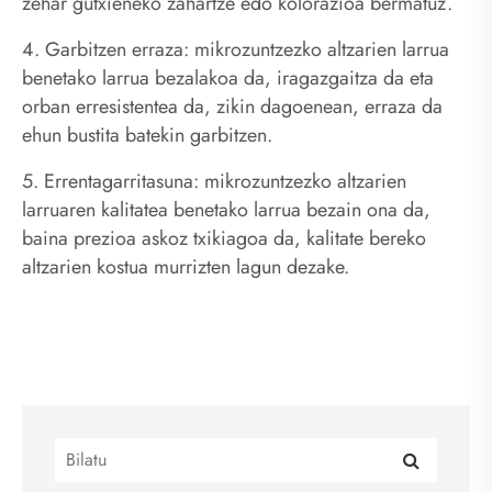
zehar gutxieneko zahartze edo kolorazioa bermatuz.
4. Garbitzen erraza: mikrozuntzezko altzarien larrua
benetako larrua bezalakoa da, iragazgaitza da eta
orban erresistentea da, zikin dagoenean, erraza da
ehun bustita batekin garbitzen.
5. Errentagarritasuna: mikrozuntzezko altzarien
larruaren kalitatea benetako larrua bezain ona da,
baina prezioa askoz txikiagoa da, kalitate bereko
altzarien kostua murrizten lagun dezake.