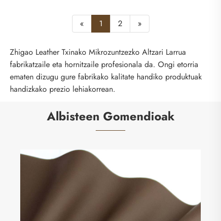
«
1
2
»
Zhigao Leather Txinako Mikrozuntzezko Altzari Larrua
fabrikatzaile eta hornitzaile profesionala da. Ongi etorria
ematen dizugu gure fabrikako kalitate handiko produktuak
handizkako prezio lehiakorrean.
Albisteen Gomendioak