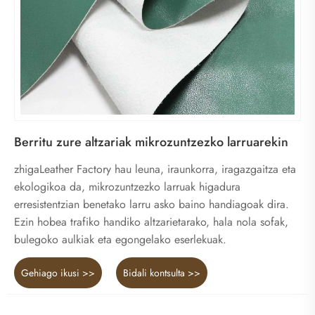
Berritu zure altzariak mikrozuntzezko larruarekin
zhigaLeather Factory hau leuna, iraunkorra, iragazgaitza eta
ekologikoa da, mikrozuntzezko larruak higadura
erresistentzian benetako larru asko baino handiagoak dira.
Ezin hobea trafiko handiko altzarietarako, hala nola sofak,
bulegoko aulkiak eta egongelako eserlekuak.
Gehiago ikusi >>
Bidali kontsulta >>