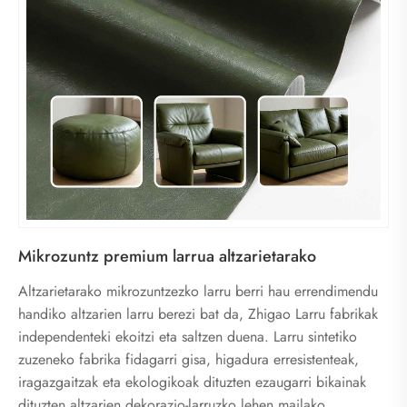
Mikrozuntz premium larrua altzarietarako
Altzarietarako mikrozuntzezko larru berri hau errendimendu
handiko altzarien larru berezi bat da, Zhigao Larru fabrikak
independenteki ekoitzi eta saltzen duena. Larru sintetiko
zuzeneko fabrika fidagarri gisa, higadura erresistenteak,
iragazgaitzak eta ekologikoak dituzten ezaugarri bikainak
dituzten altzarien dekorazio-larruzko lehen mailako