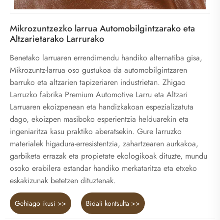
Mikrozuntzezko larrua Automobilgintzarako eta
Altzarietarako Larrurako
Benetako larruaren errendimendu handiko alternatiba gisa,
Mikrozuntz-larrua oso gustukoa da automobilgintzaren
barruko eta altzarien tapizeriaren industrietan. Zhigao
Larruzko fabrika Premium Automotive Larru eta Altzari
Larruaren ekoizpenean eta handizkakoan espezializatuta
dago, ekoizpen masiboko esperientzia helduarekin eta
ingeniaritza kasu praktiko aberatsekin. Gure larruzko
materialek higadura-erresistentzia, zahartzearen aurkakoa,
garbiketa errazak eta propietate ekologikoak dituzte, mundu
osoko erabilera estandar handiko merkataritza eta etxeko
eskakizunak betetzen dituztenak.
Gehiago ikusi >>
Bidali kontsulta >>