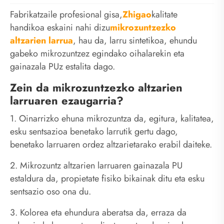
Fabrikatzaile profesional gisa,
Zhigao
kalitate
handikoa eskaini nahi dizu
mikrozuntzezko
altzarien larrua
, hau da, larru sintetikoa, ehundu
gabeko mikrozuntzez egindako oihalarekin eta
gainazala PUz estalita dago.
Zein da mikrozuntzezko altzarien
larruaren ezaugarria?
1. Oinarrizko ehuna mikrozuntza da, egitura, kalitatea,
esku sentsazioa benetako larrutik gertu dago,
benetako larruaren ordez altzarietarako erabil daiteke.
2. Mikrozuntz altzarien larruaren gainazala PU
estaldura da, propietate fisiko bikainak ditu eta esku
sentsazio oso ona du.
3. Kolorea eta ehundura aberatsa da, erraza da