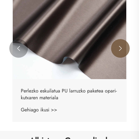


Litchi PU Faux larruzko paketearen materiala
Gehiago ikusi >>