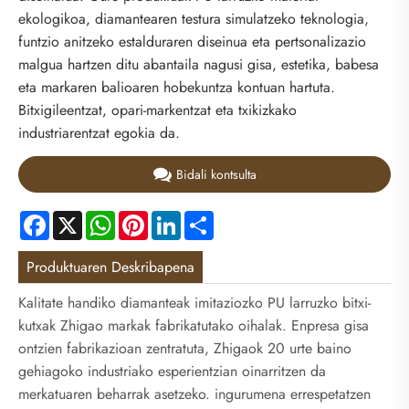
ekologikoa, diamantearen testura simulatzeko teknologia,
funtzio anitzeko estalduraren diseinua eta pertsonalizazio
malgua hartzen ditu abantaila nagusi gisa, estetika, babesa
eta markaren balioaren hobekuntza kontuan hartuta.
Bitxigileentzat, opari-markentzat eta txikizkako
industriarentzat egokia da.
Bidali kontsulta
Facebook
X
WhatsApp
Pinterest
LinkedIn
Share
Produktuaren Deskribapena
Kalitate handiko diamanteak imitaziozko PU larruzko bitxi-
kutxak Zhigao markak fabrikatutako oihalak. Enpresa gisa
ontzien fabrikazioan zentratuta, Zhigaok 20 urte baino
gehiagoko industriako esperientzian oinarritzen da
merkatuaren beharrak asetzeko. ingurumena errespetatzen