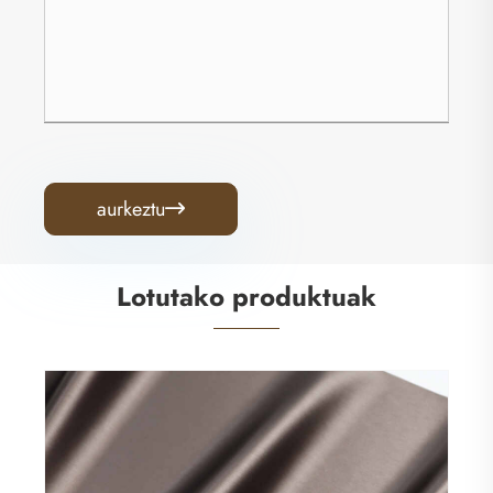
aurkeztu

Lotutako produktuak