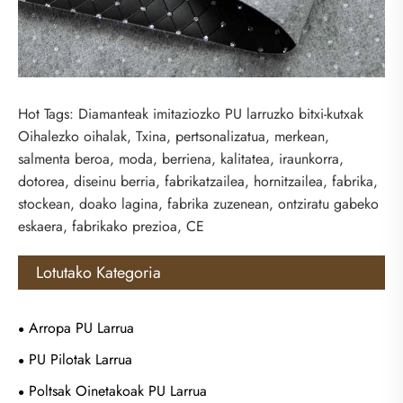
Hot Tags: Diamanteak imitaziozko PU larruzko bitxi-kutxak
Oihalezko oihalak, Txina, pertsonalizatua, merkean,
salmenta beroa, moda, berriena, kalitatea, iraunkorra,
dotorea, diseinu berria, fabrikatzailea, hornitzailea, fabrika,
stockean, doako lagina, fabrika zuzenean, ontziratu gabeko
eskaera, fabrikako prezioa, CE
Lotutako Kategoria
Arropa PU Larrua
PU Pilotak Larrua
Poltsak Oinetakoak PU Larrua