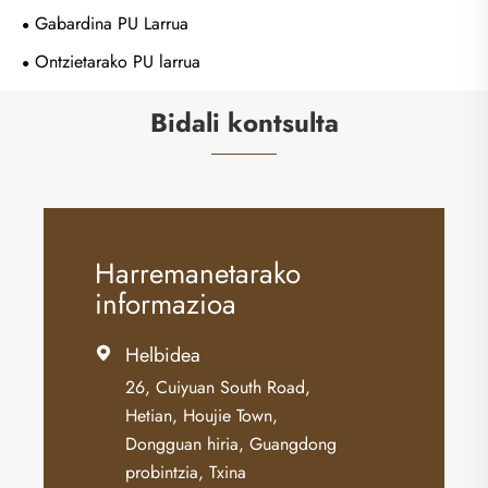
Gabardina PU Larrua
Ontzietarako PU larrua
Bidali kontsulta
Harremanetarako
informazioa
Helbidea

26, Cuiyuan South Road,
Hetian, Houjie Town,
Dongguan hiria, Guangdong
probintzia, Txina