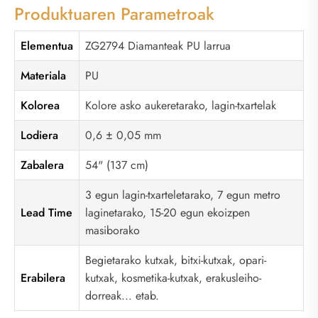
Produktuaren Parametroak
Elementua
ZG2794 Diamanteak PU larrua
Materiala
PU
Kolorea
Kolore asko aukeretarako, lagin-txartelak
Lodiera
0,6 ± 0,05 mm
Zabalera
54" (137 cm)
3 egun lagin-txarteletarako, 7 egun metro
Lead Time
laginetarako, 15-20 egun ekoizpen
masiborako
Begietarako kutxak, bitxi-kutxak, opari-
Erabilera
kutxak, kosmetika-kutxak, erakusleiho-
dorreak... etab.