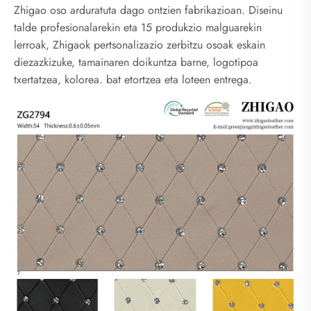
Zhigao oso arduratuta dago ontzien fabrikazioan. Diseinu
talde profesionalarekin eta 15 produkzio malguarekin
lerroak, Zhigaok pertsonalizazio zerbitzu osoak eskain
diezazkizuke, tamainaren doikuntza barne, logotipoa
txertatzea, kolorea. bat etortzea eta loteen entrega.