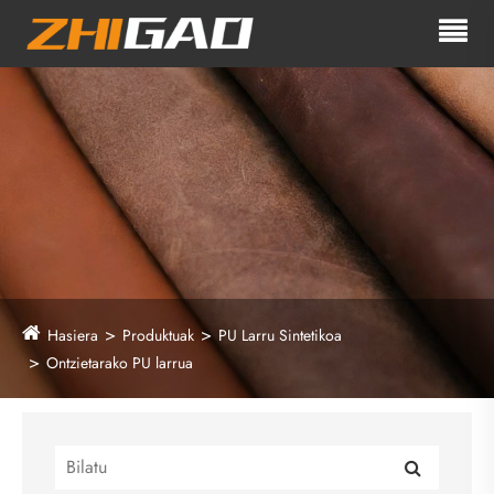
Hasiera
Produktuak
PU Larru Sintetikoa
Ontzietarako PU larrua