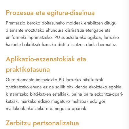
Prozesua eta egitura-diseinua
Prentsazio beroko doitasuneko moldeak erabiltzen ditugu
diamante moztutako ehundura distiratsua etengabe eta
uniformeki inprimatzeko. PU substratu ekologikoa, larruzko
hazbete bakoitzak luxuzko distira islatzen duela bermatuz.
Aplikazio-eszenatokiak eta
praktikotasuna
Gure diamante imitaziozko PU larruzko bitxi-kutxak
ontziratzeko ehuna ez da soilik bitxi-denda ekoizteko egokia.
bistaratzeko bitxi-kutxen estalkiak, baina baita ezkontza-opari-
kutxak, markako edizio mugatuko multzoak edo goi
mailakoak ekoizteko ere. negozio opariak.
Zerbitzu pertsonalizatua