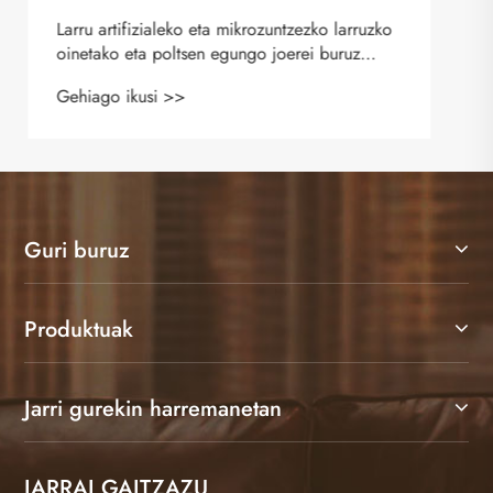
Guri buruz
Produktuak
Jarri gurekin harremanetan
JARRAI GAITZAZU