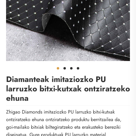
Diamanteak imitaziozko PU
larruzko bitxi-kutxak ontziratzeko
ehuna
Zhigao Diamonds imitaziozko PU larruzko bitxi-kutxak
ontziratzeko ehuna ontziratzeko produktu berritzailea da,
goi-mailako bitxiak biltegiratzeko eta erakusteko bereziki
diseinatua. Gure produktuak PU larruzko material