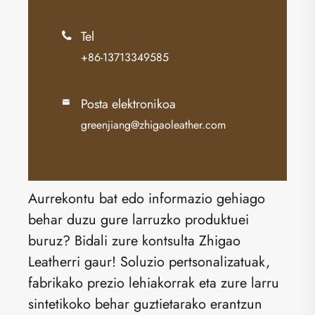
Tel

+86-13713349585
Posta elektronikoa

greenjiang@zhigaoleather.com
Aurrekontu bat edo informazio gehiago
behar duzu gure larruzko produktuei
buruz? Bidali zure kontsulta Zhigao
Leatherri gaur! Soluzio pertsonalizatuak,
fabrikako prezio lehiakorrak eta zure larru
sintetikoko behar guztietarako erantzun