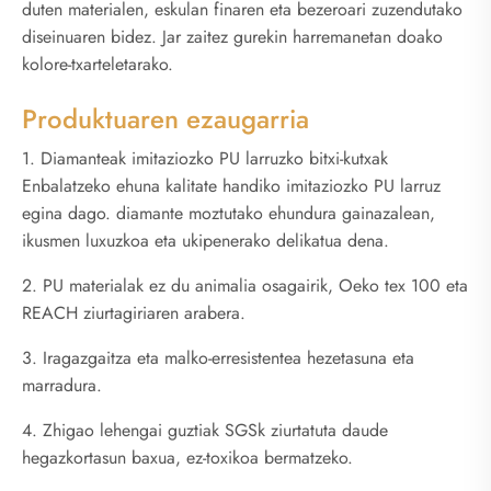
duten materialen, eskulan finaren eta bezeroari zuzendutako
diseinuaren bidez. Jar zaitez gurekin harremanetan doako
kolore-txarteletarako.
Produktuaren ezaugarria
1. Diamanteak imitaziozko PU larruzko bitxi-kutxak
Enbalatzeko ehuna kalitate handiko imitaziozko PU larruz
egina dago. diamante moztutako ehundura gainazalean,
ikusmen luxuzkoa eta ukipenerako delikatua dena.
2. PU materialak ez du animalia osagairik, Oeko tex 100 eta
REACH ziurtagiriaren arabera.
3. Iragazgaitza eta malko-erresistentea hezetasuna eta
marradura.
4. Zhigao lehengai guztiak SGSk ziurtatuta daude
hegazkortasun baxua, ez-toxikoa bermatzeko.